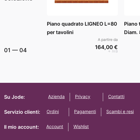
Piano quadrato LIGNEO L=80
Piano
per tavolini
Diam. 
A partire da
164,00 €
01
—
04
+ iva
Su Jode:
Azienda
Privacy
Contatti
Servizio clienti:
Ordini
Pagamenti
Scambi e resi
Il mio account:
Account
Wishlist