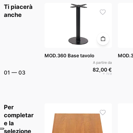
Ti piacerà
anche
MOD.360 Base tavolo
MOD.3
A partire da
82,00 €
01
—
03
+ iva
Per
completar
e la
selezione