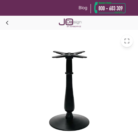
Blog
Le tue preferenze relative alla privacy
Informativa sulla raccolta
PALMIRA Base Tavolo