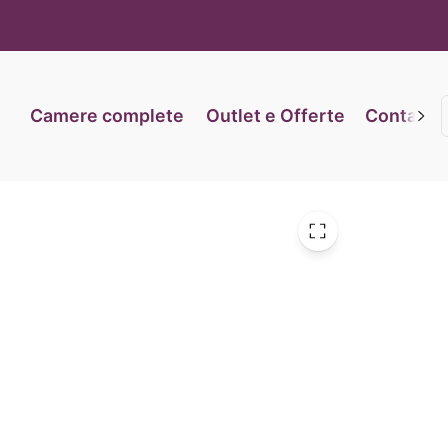
iva sulla raccolta
Le tue preferenze relative alla priva
Camere complete
Outlet e Offerte
Contatti