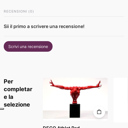
RECENSIONI
(
0
)
Sii il primo a scrivere una recensione!
Scrivi una recensione
Per
completar
e la
selezione
DECO Athlet Red