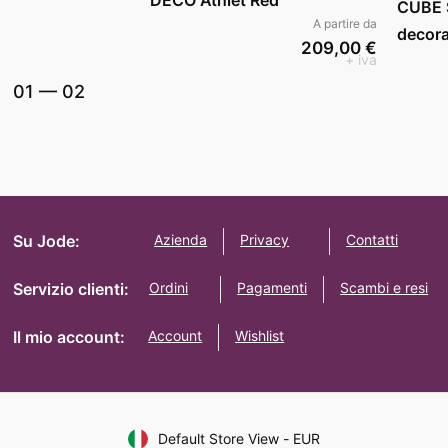
CUBE 
A partire da
decora
209,00 €
+ iva
01
—
02
Su Jode:
Azienda
Privacy
Contatti
Servizio clienti:
Ordini
Pagamenti
Scambi e resi
Il mio account:
Account
Wishlist
Default Store View
-
EUR