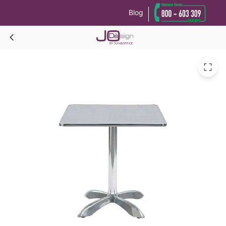
Blog
Le tue preferenze relative alla privacy
Informativa sulla raccolta
CLAUDE Tavolino 70x70