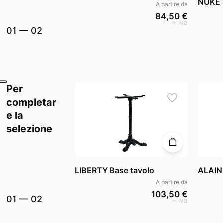
NUKE 
A partire da
84,50 €
+ iva
01
—
02
Per
completar
e la
selezione
LIBERTY Base tavolo
ALAIN
A partire da
103,50 €
01
—
02
+ iva