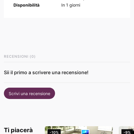
Disponibilità
In
1
giorni
RECENSIONI
(
0
)
Sii il primo a scrivere una recensione!
Scrivi una recensione
Ti piacerà
-10%
-9%