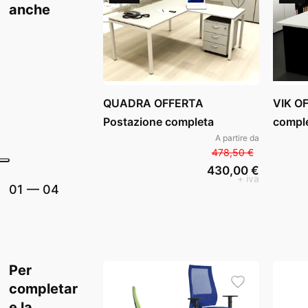
anche
QUADRA OFFERTA
VIK O
Postazione completa
comple
A partire da
478,50 €
430,00 €
+ iva
01
—
04
Per
completar
e la