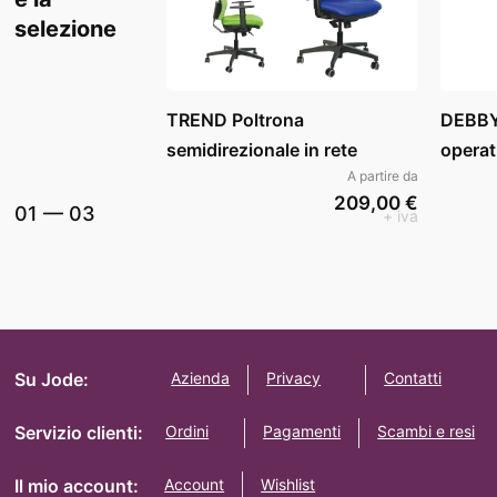
selezione
TREND Poltrona
DEBBY
semidirezionale in rete
operat
A partire da
209,00 €
01
—
03
+ iva
Su Jode:
Azienda
Privacy
Contatti
Servizio clienti:
Ordini
Pagamenti
Scambi e resi
Il mio account:
Account
Wishlist