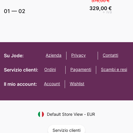
376,00 €
329,00 €
01
—
02
+ iva
Su Jode:
Azienda
Privacy
Contatti
Servizio clienti:
Ordini
Pagamenti
Scambi e resi
Il mio account:
Account
Wishlist
Default Store View
-
EUR
Servizio clienti