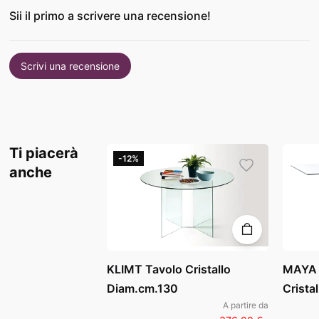
Sii il primo a scrivere una recensione!
Scrivi una recensione
Ti piacerà
-12%
anche
KLIMT Tavolo Cristallo
MAYA 
Diam.cm.130
Crista
A partire da