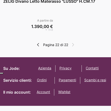
ZELIG Divano Letto Materasso "LUSSO" H.CM.17
A partire da
1.390,00 €
+ iva
Pagina 22 di 22
Su Jode:
Azienda
Privacy
Contatti
Servizio clienti:
Ordini
Pagamenti
Scambi e resi
Il mio account:
Account
Wishlist