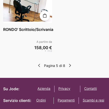
RONDO' Scrittoio/Scrivania
A partire da
158,00 €
+ iva
Pagina 5 di 8
Su Jode:
Azienda
Privacy
Contatti
Servizio clienti:
Ordini
Pagamenti
Scambi e resi