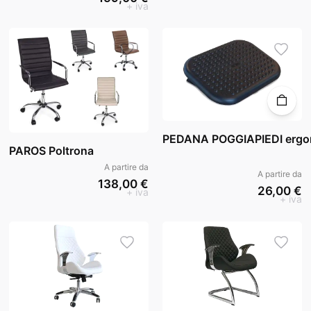
+ iva
PEDANA POGGIAPIEDI ergo
PAROS Poltrona
A partire da
A partire da
138,00 €
26,00 €
+ iva
+ iva