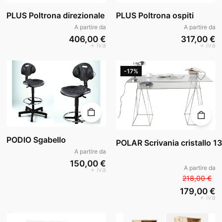
PLUS Poltrona direzionale
PLUS Poltrona ospiti
A partire da
A partire da
406,00 €
317,00 €
+ iva
+ iva
-17%
PODIO Sgabello
POLAR Scrivania cristallo 
A partire da
150,00 €
A partire da
+ iva
218,00 €
179,00 €
+ iva