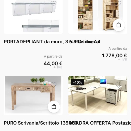
PORTADEPLIANT da muro, 3 o 5 tasche A4
PURO Libreria
A partire da
1.778,00 €
A partire da
+ iva
44,00 €
+ iva
-10%
PURO Scrivania/Scrittoio 135x60
QUADRA OFFERTA Postazio