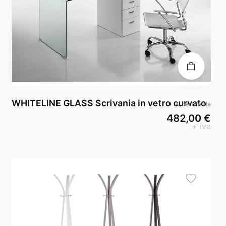
WHITELINE GLASS Scrivania in vetro curvato
A partire da
482,00 €
+ iva