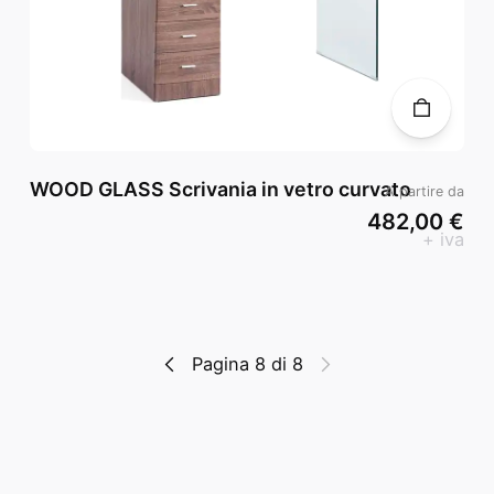
WOOD GLASS Scrivania in vetro curvato
A partire da
482,00 €
+ iva
Pagina 8 di 8