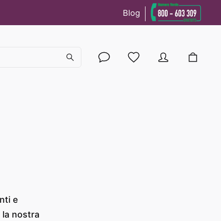
Blog
cy
nti e
 la nostra