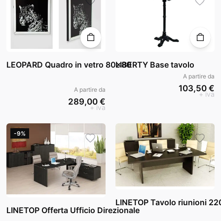
LEOPARD Quadro in vetro 80x80
LIBERTY Base tavolo
A partire da
103,50 €
A partire da
+ iva
289,00 €
+ iva
-9%
LINETOP Tavolo riunioni 22
LINETOP Offerta Ufficio Direzionale