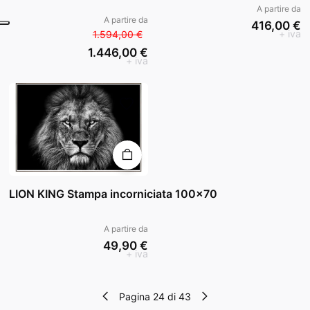
A partire da
A partire da
416,00 €
+ iva
1.594,00 €
1.446,00 €
+ iva
LION KING Stampa incorniciata 100x70
A partire da
49,90 €
+ iva
Pagina 24 di 43