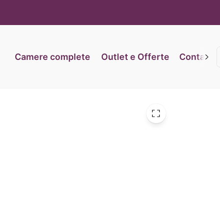
iva sulla raccolta
Le tue preferenze relative alla priva
Camere complete
Outlet e Offerte
Contatti