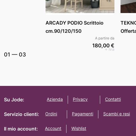
ARCADY PODIO Scrittoio
TEKNO
cm.90/120/150
Offert
A partire da
180,00 €
+ iva
01
—
03
Su Jode:
Azienda
Privacy
Contatti
Servizio clienti:
Ordini
Pagamenti
Scambi e resi
Il mio account:
Account
Wishlist