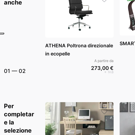
anche
SMART
ATHENA Poltrona direzionale
in ecopelle
A partire da
273,00 €
01
—
02
+ iva
Per
completar
e la
selezione