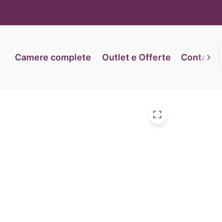
iva sulla raccolta
Le tue preferenze relative alla priva
Camere complete
Outlet e Offerte
Contatti