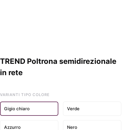
TREND Poltrona semidirezionale
in rete
VARIANTI TIPO COLORE
Gigio chiaro
Verde
Azzurro
Nero