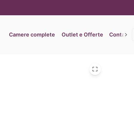
iva sulla raccolta
Le tue preferenze relative alla priva
Camere complete
Outlet e Offerte
Contatti